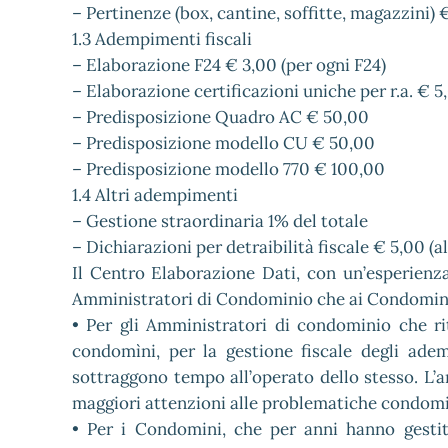
– Pertinenze (box, cantine, soffitte, magazzini) 
1.3 Adempimenti fiscali
– Elaborazione F24 € 3,00 (per ogni F24)
– Elaborazione certificazioni uniche per r.a. € 5
– Predisposizione Quadro AC € 50,00
– Predisposizione modello CU € 50,00
– Predisposizione modello 770 € 100,00
1.4 Altri adempimenti
– Gestione straordinaria 1% del totale
– Dichiarazioni per detraibilità fiscale € 5,00 (a
Il Centro Elaborazione Dati, con un’esperienza
Amministratori di Condominio che ai Condomin
• Per gli Amministratori di condominio che rit
condomìni, per la gestione fiscale degli ade
sottraggono tempo all’operato dello stesso. L’
maggiori attenzioni alle problematiche condomin
• Per i Condomini, che per anni hanno gest